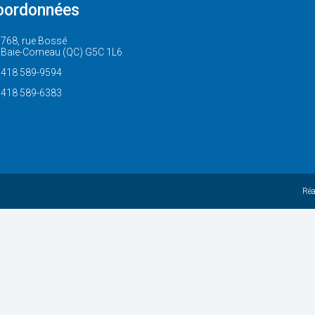
oordonnées
768, rue Bossé
Baie-Comeau (QC) G5C 1L6
418 589-9594
418 589-6383
Réa