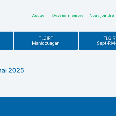
Accueil
Devenir membre
Nous joindre
TLGIRT
TLGIR
Manicouagan
Sept-Rivi
mai 2025