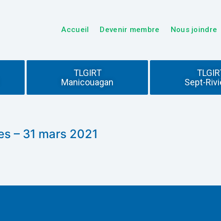
Accueil
Devenir membre
Nous joindre
TLGIRT
TLGIR
Manicouagan
Sept-Rivi
es – 31 mars 2021