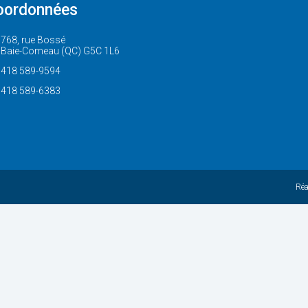
oordonnées
768, rue Bossé
Baie-Comeau (QC) G5C 1L6
418 589-9594
418 589-6383
Réa