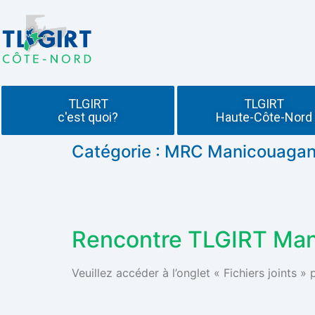
TLGIRT
TLGIRT
c'est quoi?
Haute-Côte-Nord
Catégorie :
MRC Manicouaga
Rencontre TLGIRT Man
Veuillez accéder à l’onglet « Fichiers joints »