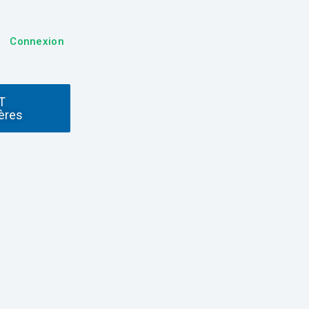
Connexion
T
ères