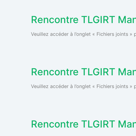
Rencontre TLGIRT Man
Veuillez accéder à l’onglet « Fichiers joints »
Rencontre TLGIRT Man
Veuillez accéder à l’onglet « Fichiers joints »
Rencontre TLGIRT Man