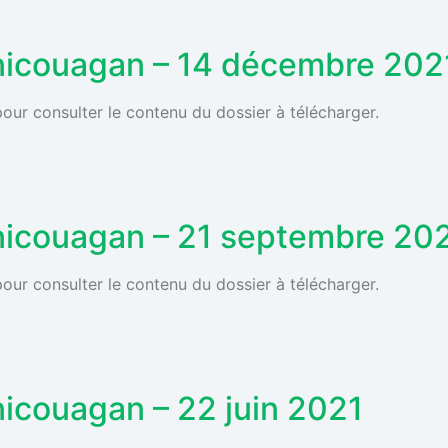
icouagan – 14 décembre 202
 pour consulter le contenu du dossier à télécharger.
icouagan – 21 septembre 20
 pour consulter le contenu du dossier à télécharger.
icouagan – 22 juin 2021