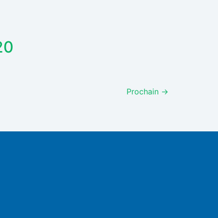
20
Prochain
→